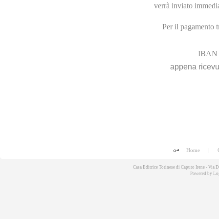
verrà inviato immedia
Per il pagamento t
IBAN 
appena ricevu
Home
|
Casa Editrice Torinese di Caputo Irene - Via
Powered by
Lo