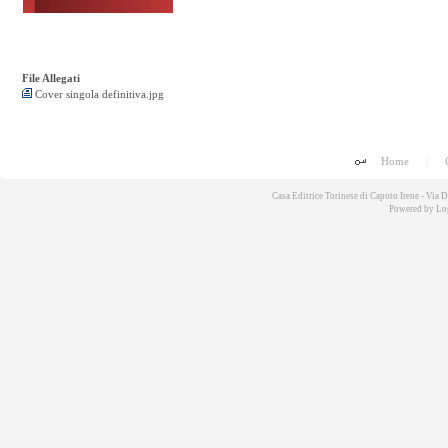
File Allegati
Cover singola definitiva.jpg
Home
|
Casa Editrice Torinese di Caputo Irene - Via
Powered by
Lo