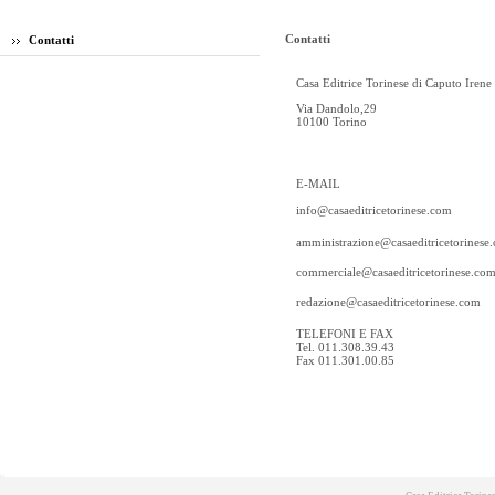
Contatti
Contatti
Casa Editrice Torinese di Caputo Irene
Via Dandolo,29
10100 Torino
E-MAIL
info@casaeditricetorinese.com
amministrazione@casaeditricetorinese
commerciale@casaeditricetorinese.co
redazione@casaeditricetorinese.com
TELEFONI E FAX
Tel. 011.308.39.43
Fax 011.301.00.85