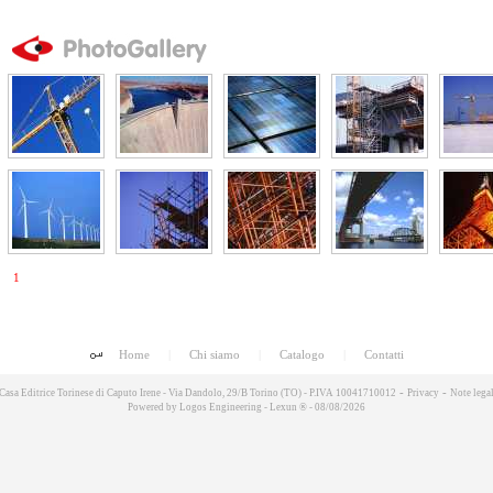
1
Home
|
Chi siamo
|
Catalogo
|
Contatti
-
-
Casa Editrice Torinese di Caputo Irene - Via Dandolo, 29/B Torino (TO) - P.IVA 10041710012
Privacy
Note legal
Powered by
Logos Engineering
-
Lexun ®
- 08/08/2026